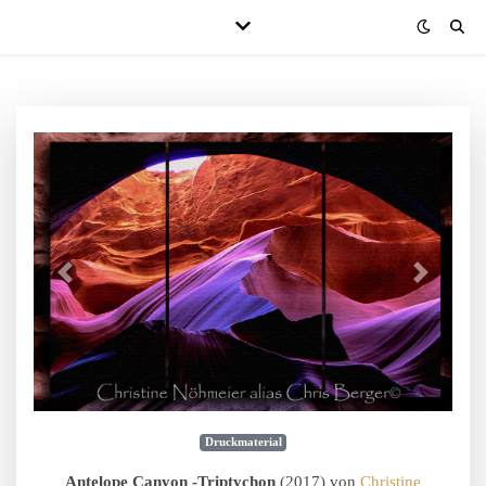
Druckmaterial
Antelope Canyon -Triptychon
(2017) von
Christine