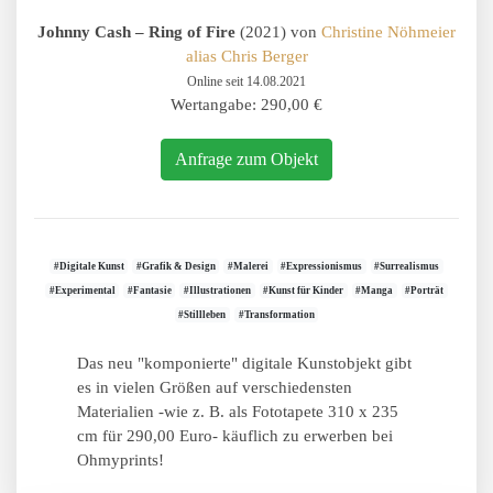
Johnny Cash – Ring of Fire
(2021) von
Christine Nöhmeier
alias Chris Berger
Online seit 14.08.2021
Wertangabe: 290,00 €
Anfrage zum Objekt
#Digitale Kunst
#Grafik & Design
#Malerei
#Expressionismus
#Surrealismus
#Experimental
#Fantasie
#Illustrationen
#Kunst für Kinder
#Manga
#Porträt
#Stillleben
#Transformation
Das neu "komponierte" digitale Kunstobjekt gibt
es in vielen Größen auf verschiedensten
Materialien -wie z. B. als Fototapete 310 x 235
cm für 290,00 Euro- käuflich zu erwerben bei
Ohmyprints!