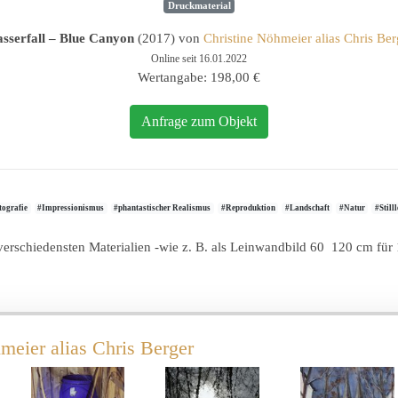
Druckmaterial
sserfall – Blue Canyon
(2017) von
Christine Nöhmeier alias Chris Ber
Online seit 16.01.2022
Wertangabe: 198,00 €
Anfrage zum Objekt
tografie
#Impressionismus
#phantastischer Realismus
#Reproduktion
#Landschaft
#Natur
#Still
 verschiedensten Materialien -wie z. B. als Leinwandbild 60 120 cm für
meier alias Chris Berger