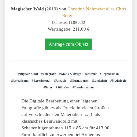
Magischer Wald
(2019) von
Christine Nöhmeier alias Chris
Berger
Online seit 11.09.2022
Wertangabe: 211,00 €
Anfrage zum Objekt
#Digitale Kunst
#Fotografie
#Grafik & Design
#abstrakt
#Reproduktion
#Surrealismus
#Experimental
#Fantasie
#Illustrationen
#Landschaft
#Mythologie
#Natur
#Stillleben
#Transformation
Die Digitale Bearbeitung einer "eigenen"
Fotografie gibt es als Druck in vielen Größen
auf verschiedensten Materialien -z. B. als
klassisches Leinwandbild mit
Schattenfugenrahmen 115 x 85 cm für 413,00
€uro- käuflich zu erwerben bei Arthereos !