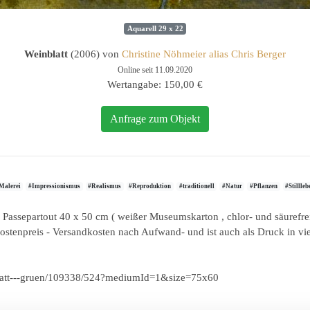
Aquarell 29 x 22
Weinblatt
(2006) von
Christine Nöhmeier alias Chris Berger
Online seit 11.09.2020
Wertangabe: 150,00 €
Anfrage zum Objekt
Malerei
#Impressionismus
#Realismus
#Reproduktion
#traditionell
#Natur
#Pflanzen
#Stillleb
Passepartout 40 x 50 cm ( weißer Museumskarton , chlor- und säurefrei
tenpreis - Versandkosten nach Aufwand- und ist auch als Druck in vie
blatt---gruen/109338/524?mediumId=1&size=75x60