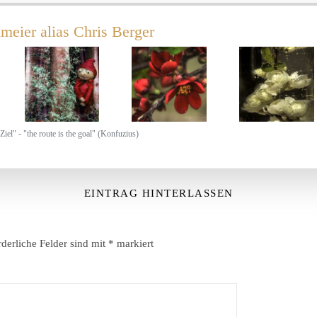
meier alias Chris Berger
Ziel" - "the route is the goal" (Konfuzius)
EINTRAG HINTERLASSEN
rderliche Felder sind mit
*
markiert