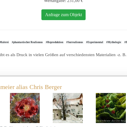
Wertangabe: 231,00 €
Anfrage zum Objekt
Malerei
#phantastischer Realismus
#Reproduktion
#Surrealismus
#Experimental
#Mythologie
#
ibt es als Druck in vielen Größen auf verschiedensten Materialien -z. 
meier alias Chris Berger