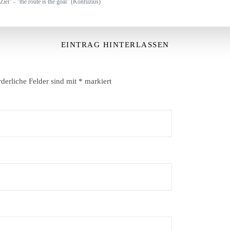
Ziel" - "the route is the goal" (Konfuzius)
EINTRAG HINTERLASSEN
rderliche Felder sind mit
*
markiert