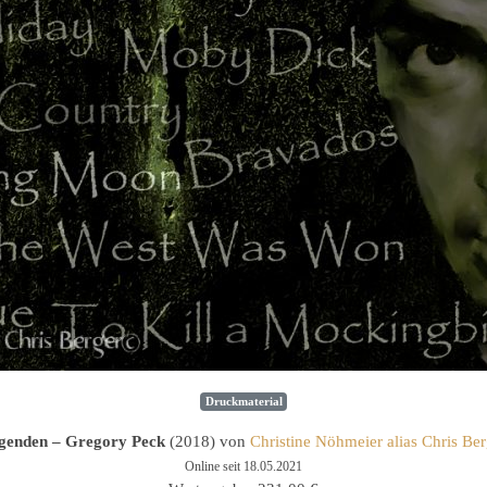
Druckmaterial
genden – Gregory Peck
(2018) von
Christine Nöhmeier alias Chris Ber
Online seit 18.05.2021