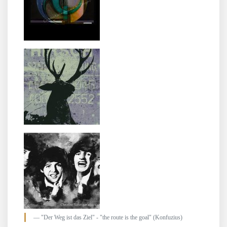
"Der Weg ist das Ziel" - "the route is the goal" (Konfuzius)