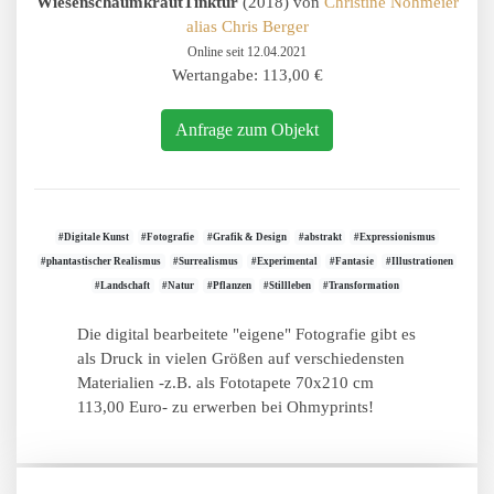
WiesenschaumkrautTinktur
(2018) von
Christine Nöhmeier
alias Chris Berger
Online seit 12.04.2021
Wertangabe: 113,00 €
Anfrage zum Objekt
#Digitale Kunst
#Fotografie
#Grafik & Design
#abstrakt
#Expressionismus
#phantastischer Realismus
#Surrealismus
#Experimental
#Fantasie
#Illustrationen
#Landschaft
#Natur
#Pflanzen
#Stillleben
#Transformation
Die digital bearbeitete "eigene" Fotografie gibt es
als Druck in vielen Größen auf verschiedensten
Materialien -z.B. als Fototapete 70x210 cm
113,00 Euro- zu erwerben bei Ohmyprints!