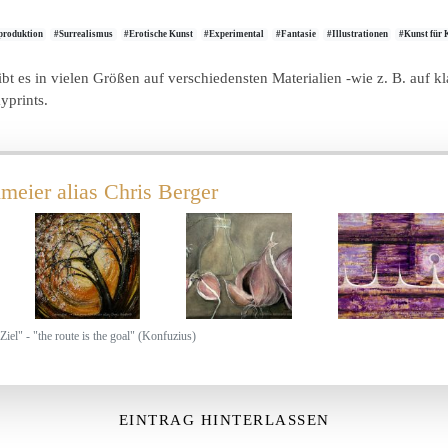
produktion
#Surrealismus
#Erotische Kunst
#Experimental
#Fantasie
#Illustrationen
#Kunst für 
gibt es in vielen Größen auf verschiedensten Materialien -wie z. B. auf
yprints.
meier alias Chris Berger
Ziel" - "the route is the goal" (Konfuzius)
EINTRAG HINTERLASSEN