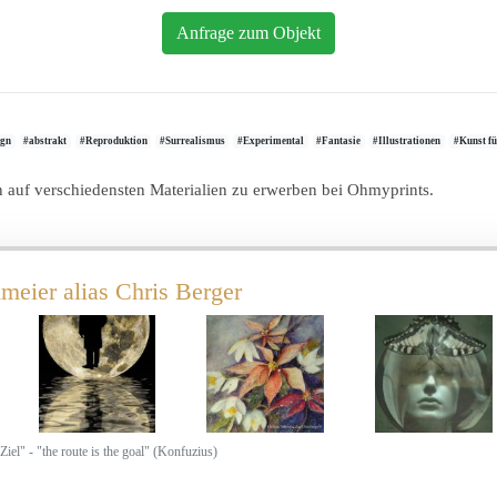
Anfrage zum Objekt
ign
#abstrakt
#Reproduktion
#Surrealismus
#Experimental
#Fantasie
#Illustrationen
#Kunst fü
en auf verschiedensten Materialien zu erwerben bei Ohmyprints.
meier alias Chris Berger
Ziel" - "the route is the goal" (Konfuzius)