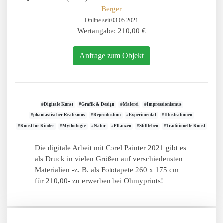
Berger
Online seit 03.05.2021
Wertangabe: 210,00 €
Anfrage zum Objekt
#Digitale Kunst
#Grafik & Design
#Malerei
#Impressionismus
#phantastischer Realismus
#Reproduktion
#Experimental
#Illustrationen
#Kunst für Kinder
#Mythologie
#Natur
#Pflanzen
#Stillleben
#Traditionelle Kunst
Die digitale Arbeit mit Corel Painter 2021 gibt es
als Druck in vielen Größen auf verschiedensten
Materialien -z. B. als Fototapete 260 x 175 cm
für 210,00- zu erwerben bei Ohmyprints!