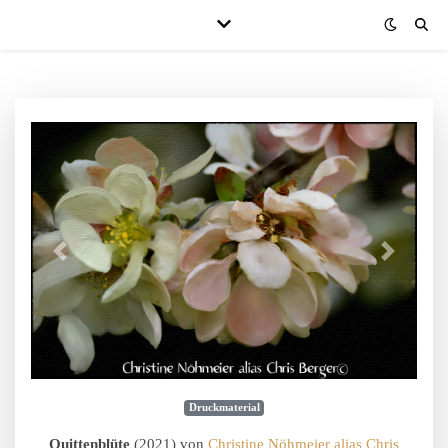
Druckmaterial
Quittenblüte
(2021) von
Christine Nöhmeier alias Chris