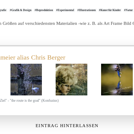
rafie
#Grafik & Design
#Reproduktion
#Experimental
#Illustrationen
#Kunst für Kinder
#Natur
len Größen auf verschiedensten Materialien -wie z. B. als Art Frame Bil
meier alias Chris Berger
Ziel" - "the route is the goal" (Konfuzius)
EINTRAG HINTERLASSEN