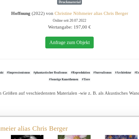
Druckmaterial
Hoffnung
(2022) von
Christine Nöhmeier alias Chris Berger
Online seit 20.07.2022
Wertangabe: 197,00 €
Anfrage zum Objekt
akt
#Impressionismus
#phantastischer Realismus
#Reproduktion
#Surrealismus
#Architektur
#Ex
#Sonstige Kunstthemen
#Tiere
elen Größen auf veschiedensten Materialen -wie z. B. als Akustisches Wa
meier alias Chris Berger