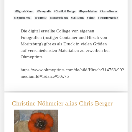
#Digitale Kunst
#Fotografie
#Grafik & Design
#Reproduktion
#Surrealismus
#Experimental
#Fantasie
#Illustrationen
#Stillleben
#Tiere
#Transformation
Die digital erstellte Collage von eigenen
Fotografien (rostiger Container und Hirsch von
Moritzburg) gibt es als Druck in vielen Größen
auf verschiedensten Materialien zu erwerben bei
Ohmyprints:
https://www.ohmyprints.com/de/bild/Hirsch/314763/99?
mediumId=1&size=50x75
Christine Nöhmeier alias Chris Berger