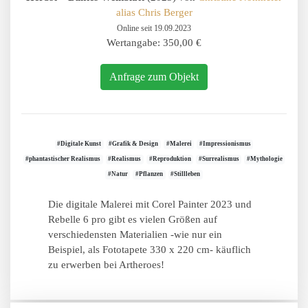
alias Chris Berger
Online seit 19.09.2023
Wertangabe: 350,00 €
Anfrage zum Objekt
#Digitale Kunst
#Grafik & Design
#Malerei
#Impressionismus
#phantastischer Realismus
#Realismus
#Reproduktion
#Surrealismus
#Mythologie
#Natur
#Pflanzen
#Stillleben
Die digitale Malerei mit Corel Painter 2023 und
Rebelle 6 pro gibt es vielen Größen auf
verschiedensten Materialien -wie nur ein
Beispiel, als Fototapete 330 x 220 cm- käuflich
zu erwerben bei Artheroes!