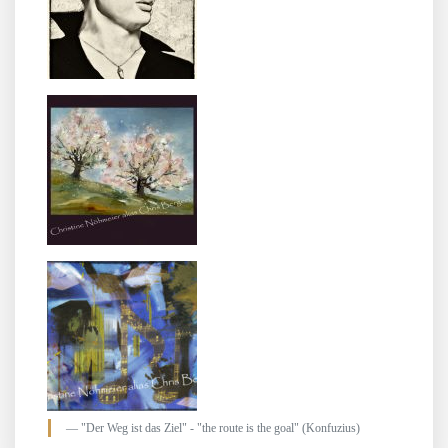
"Der Weg ist das Ziel" - "the route is the goal" (Konfuzius)