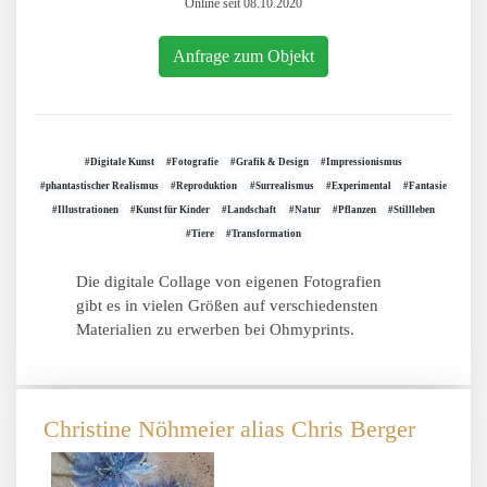
Online seit 08.10.2020
Anfrage zum Objekt
#Digitale Kunst
#Fotografie
#Grafik & Design
#Impressionismus
#phantastischer Realismus
#Reproduktion
#Surrealismus
#Experimental
#Fantasie
#Illustrationen
#Kunst für Kinder
#Landschaft
#Natur
#Pflanzen
#Stillleben
#Tiere
#Transformation
Die digitale Collage von eigenen Fotografien
gibt es in vielen Größen auf verschiedensten
Materialien zu erwerben bei Ohmyprints.
Christine Nöhmeier alias Chris Berger