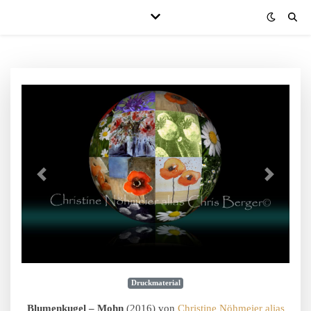
Druckmaterial
Blumenkugel – Mohn
(2016) von
Christine Nöhmeier alias