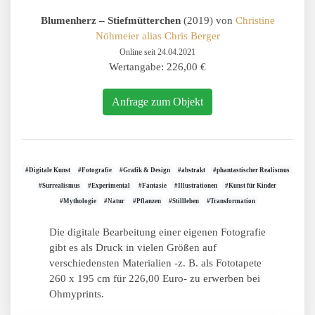
Blumenherz – Stiefmütterchen
(2019) von
Christine
Nöhmeier alias Chris Berger
Online seit 24.04.2021
Wertangabe: 226,00 €
Anfrage zum Objekt
#Digitale Kunst
#Fotografie
#Grafik & Design
#abstrakt
#phantastischer Realismus
#Surrealismus
#Experimental
#Fantasie
#Illustrationen
#Kunst für Kinder
#Mythologie
#Natur
#Pflanzen
#Stillleben
#Transformation
Die digitale Bearbeitung einer eigenen Fotografie
gibt es als Druck in vielen Größen auf
verschiedensten Materialien -z. B. als Fototapete
260 x 195 cm für 226,00 Euro- zu erwerben bei
Ohmyprints.