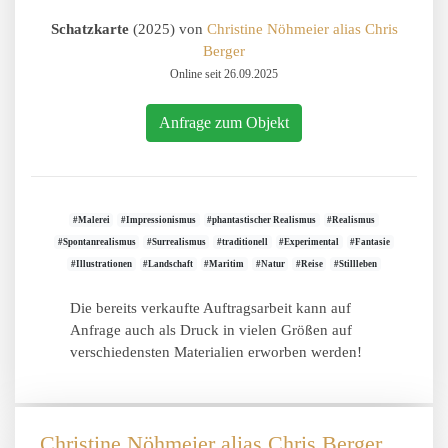
Schatzkarte
(2025) von
Christine Nöhmeier alias Chris
Berger
Online seit 26.09.2025
Anfrage zum Objekt
#Malerei
#Impressionismus
#phantastischer Realismus
#Realismus
#Spontanrealismus
#Surrealismus
#traditionell
#Experimental
#Fantasie
#Illustrationen
#Landschaft
#Maritim
#Natur
#Reise
#Stillleben
Die bereits verkaufte Auftragsarbeit kann auf
Anfrage auch als Druck in vielen Größen auf
verschiedensten Materialien erworben werden!
Christine Nöhmeier alias Chris Berger