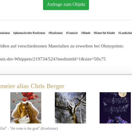
Anfrage zum Objekt
ionismus
#phantastischer Realismus
#Realismus
#Fantasie
#Hunde
#Kunst für Kinder
#Landschaf
Größen auf verschiedensten Materialien zu erwerben bei Ohmyprints:
chutz-der-Whippets/219734/524?mediumId=1&size=50x75
meier alias Chris Berger
Ziel" - "the route is the goal" (Konfuzius)