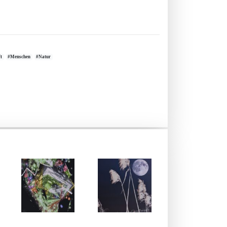
t
#Menschen
#Natur