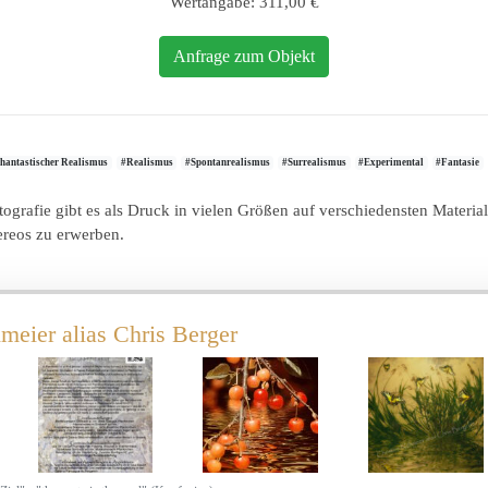
Wertangabe: 311,00 €
Anfrage zum Objekt
hantastischer Realismus
#Realismus
#Spontanrealismus
#Surrealismus
#Experimental
#Fantasie
otografie gibt es als Druck in vielen Größen auf verschiedensten Materia
ereos zu erwerben.
meier alias Chris Berger