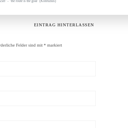
Ziel" - "the route is the goal" (Konfuzius)
EINTRAG HINTERLASSEN
rderliche Felder sind mit
*
markiert