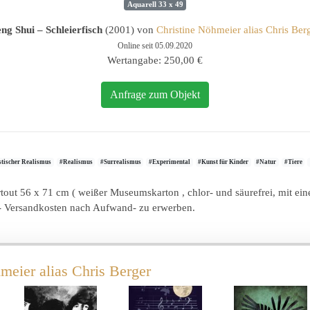
Aquarell 33 x 49
ng Shui – Schleierfisch
(2001) von
Christine Nöhmeier alias Chris Ber
Online seit 05.09.2020
Wertangabe: 250,00 €
Anfrage zum Objekt
stischer Realismus
#Realismus
#Surrealismus
#Experimental
#Kunst für Kinder
#Natur
#Tiere
tout 56 x 71 cm ( weißer Museumskarton , chlor- und säurefrei, mit ein
- Versandkosten nach Aufwand- zu erwerben.
meier alias Chris Berger