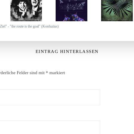
Ziel" - "the route is the goal" (Konfuzius)
EINTRAG HINTERLASSEN
rderliche Felder sind mit
*
markiert