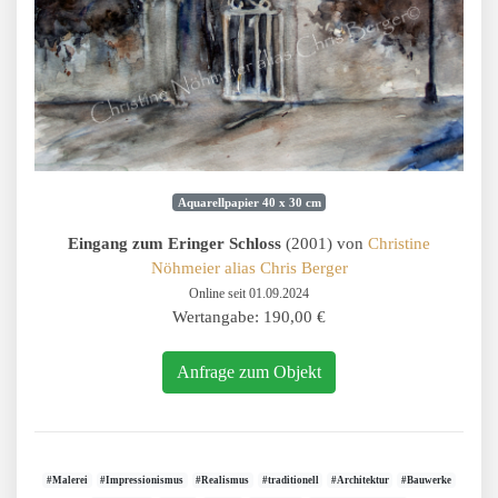
Aquarellpapier 40 x 30 cm
Eingang zum Eringer Schloss
(2001) von
Christine
Nöhmeier alias Chris Berger
Online seit 01.09.2024
Wertangabe: 190,00 €
Anfrage zum Objekt
#Malerei
#Impressionismus
#Realismus
#traditionell
#Architektur
#Bauwerke