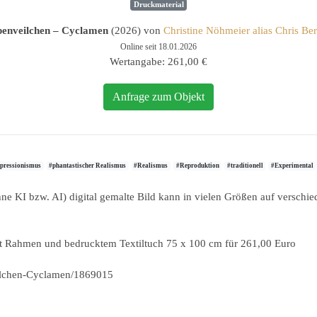
Druckmaterial
penveilchen – Cyclamen
(2026) von
Christine Nöhmeier alias Chris Be
Online seit 18.01.2026
Wertangabe: 261,00 €
Anfrage zum Objekt
pressionismus
#phantastischer Realismus
#Realismus
#Reproduktion
#traditionell
#Experimental
ne KI bzw. AI) digital gemalte Bild kann in vielen Größen auf verschi
mit Rahmen und bedrucktem Textiltuch 75 x 100 cm für 261,00 Euro
eilchen-Cyclamen/1869015