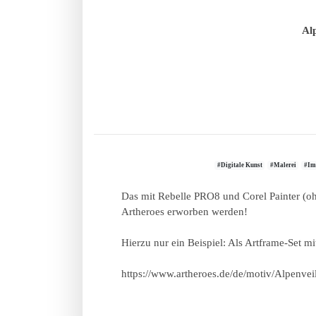
Al
#Digitale Kunst
#Malerei
#Im
Das mit Rebelle PRO8 und Corel Painter (oh
Artheroes erworben werden!
Hierzu nur ein Beispiel: Als Artframe-Set 
https://www.artheroes.de/de/motiv/Alpenv