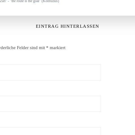
Ziel" - "the route is the goal" (Konfuzius)
EINTRAG HINTERLASSEN
rderliche Felder sind mit
*
markiert