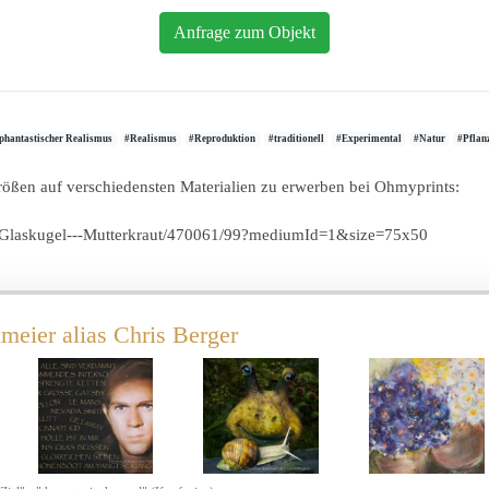
Anfrage zum Objekt
phantastischer Realismus
#Realismus
#Reproduktion
#traditionell
#Experimental
#Natur
#Pflan
Größen auf verschiedensten Materialien zu erwerben bei Ohmyprints:
r-Glaskugel---Mutterkraut/470061/99?mediumId=1&size=75x50
meier alias Chris Berger