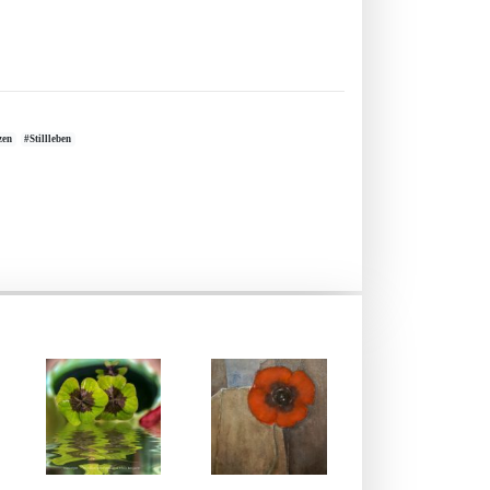
zen
#Stillleben