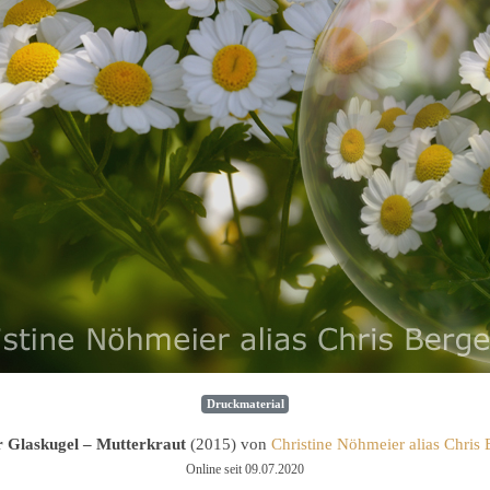
Druckmaterial
r Glaskugel – Mutterkraut
(2015) von
Christine Nöhmeier alias Chris 
Online seit 09.07.2020